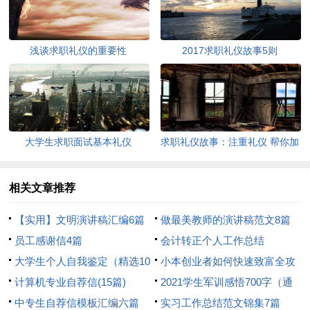
浅谈求职礼仪的重要性
2017求职礼仪故事5则
大学生求职面试基本礼仪
求职礼仪故事：注重礼仪 帮你加
分
相关文章推荐
【实用】文明演讲稿汇编6篇
做最美教师的演讲稿范文8篇
员工感谢信4篇
会计转正个人工作总结
大学生个人自我鉴定（精选10
小本创业者如何快速致富全攻
篇）
计算机专业自荐信(15篇)
略
2021学生军训感悟700字（通
中专生自荐信模板汇编六篇
用6篇）
实习工作总结范文锦集7篇