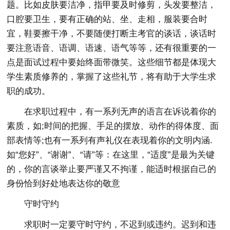
题。比如皮肤要洁净，指甲要及时修剪，头发要整洁，
口腔要卫生，要有正确的站、坐、走相，服装要合时
宜，鞋要擦干净，不要随便打断主考官的谈话，谈话时
要注意语音、语调、语速、语气等等，还有很重要的一
点是面试过程中要始终面带微笑。这些细节都是体现大
学生素质修养的，掌握了这些礼节，将有助于大学生求
职的成功。
在求职过程中，有一系列无声的语言在诉说着你的
素质，如;时间的把握、手足的摆放、动作的得体度、面
部表情等;也有一系列有声礼仪在表现着你的文明内涵.
如“您好”、“谢谢”、“请”等：在这里，“适度”是最为关键
的，你的言谈举止要严谨又不拘谨，能适时根据自己的
身份恰到好处地表达你的敬意
守时守约
求职时一定要守时守约，不迟到或违约。迟到和违