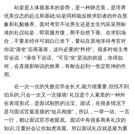
站姿是人体最基本的姿势，是一种静态美，是培养
优美仪态的起点和基础;站姿同样能反映求职者的外在形
象和礼貌修养。面对考官不论男生还是女生均应采用标
准的礼仪站姿，即双腿并拢，两手自然下垂。在求职场
合，不要未经许可就白己坐下，要站在原地等待考官对
你说“请坐”后再落座，这叫必要的“矜持”。很多时候主考
官会说：“请坐下说话。”可见“坐”是说的前提，坐得如
何，会直接影响说的效果，有耐会起到一坐定乾坤的作
用。
在一次一次的失败后学会长大,能力很重要,但找不到
伯乐的,只会一次又一次撞墙! 礼仪是个人素质的一种外
在表现形式，是面试制胜的法宝。面试，在很多情况下
是与面试官最直接的“短兵相接”，所以，一举一动、一言
一行，都让面试官尽收眼底。面试中有很多商务礼仪的
知识,注重好会让你如虎添翼。所以面试礼仪就是最为重