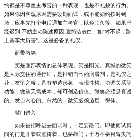
约都是不尊重主考官的—种表现，也是不礼貌的行为。
如果你因客观原因需要改期面试，或不能如约按时到
场，应事先打个电话通加主考官，以免其久等。如果已
经迟到.不妨主动陈述原因.宜简洁表白，如“对不起，路
上塞车大厉害”。这是必备的礼仪。
面带微笑
笑是面部表情的总体表现。笑是阳光。真城的微笑
是人际交往的通行证，是推销自己的润滑剂，是礼仪之
花，友谊之桥，具有塑造形象、表现性格、协调关系等
功能：微笑无需成本，却可创造价值。微笑必须是真诚
的、发自内心的、白然的，微笑必须适度、得体。
敲门进入
如果被招呼进去面试时，—定要敲门。即使而试房
间的门是开着或虚掩着，也要敲门，千万不要目冒失闯