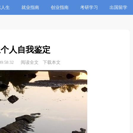
志人生
就业指南
创业指南
考研学习
出国留学
生个人自我鉴定
阅读全文
下载本文
9:58:32