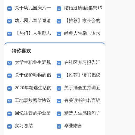
关于幼儿园庆六一
结婚邀请函(集锦15
邀请函集锦七篇
的邀请函模板集锦六篇
幼儿园儿童节邀请
【推荐】家长会的
邀请函四篇
篇)
【热门】人生励志
经典人生励志语录
函锦集10篇
邀请函4篇
语录摘录74条
锦集53条
猜你喜欢
大学生职业生涯规
在社区实习报告汇
关于保护动物的倡
【推荐】读书倡议
划大赛的策划书
总九篇
2020年精选生活的
关于酒会主持词五
议书小学8篇
书汇编7篇
工地事故赔偿协议
有关读书的名言锦
名言汇编79句
篇
回忆往昔的毕业留
精选人生感悟句子
书
集36句
实习总结
毕业赠言
言
汇编48句