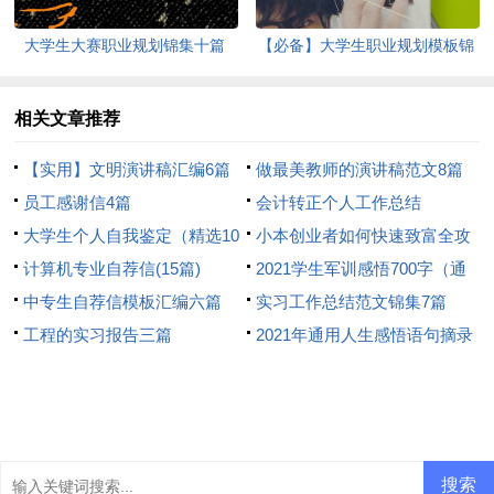
大学生大赛职业规划锦集十篇
【必备】大学生职业规划模板锦
集七篇
相关文章推荐
【实用】文明演讲稿汇编6篇
做最美教师的演讲稿范文8篇
员工感谢信4篇
会计转正个人工作总结
大学生个人自我鉴定（精选10
小本创业者如何快速致富全攻
篇）
计算机专业自荐信(15篇)
略
2021学生军训感悟700字（通
中专生自荐信模板汇编六篇
用6篇）
实习工作总结范文锦集7篇
工程的实习报告三篇
2021年通用人生感悟语句摘录
46条