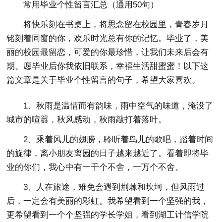
常用毕业个性留言汇总（通用50句）
将快乐刻在书桌上，将思念留在校园里，青春岁月
铭刻着同窗的你，欢乐时光总有你的记忆。毕业了，美
丽的校园最留恋，可爱的你最珍惜，让我们未来后会有
期。愿毕业后你我依旧联系，幸福生活甜蜜蜜！以下这
篇文章是关于毕业个性留言的句子，希望大家喜欢。
1、秋雨是温情而有韵味，雨中空气的味道，淹没了
城市的喧嚣，秋风感动，秋雨敲打着落叶。
2、乘着风儿的翅膀，聆听着鸟儿的歌唱，踏着时间
的旋律，离小朋友离园的日子越来越近了。看着即将毕
业的你们，我心中有一千个不舍，一万个不舍。
3、人在旅途，难免会遇到荆棘和坎坷，但风雨过
后，一定会有美丽的彩虹。我希望看到一个坚强的我，
更希望看到一个个坚强的学长学姐，看到湖工计信学院