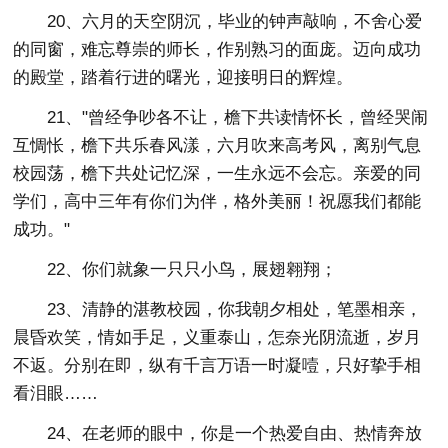
20、六月的天空阴沉，毕业的钟声敲响，不舍心爱
的同窗，难忘尊崇的师长，作别熟习的面庞。迈向成功
的殿堂，踏着行进的曙光，迎接明日的辉煌。
21、"曾经争吵各不让，檐下共读情怀长，曾经哭闹
互惆怅，檐下共乐春风漾，六月吹来高考风，离别气息
校园荡，檐下共处记忆深，一生永远不会忘。亲爱的同
学们，高中三年有你们为伴，格外美丽！祝愿我们都能
成功。"
22、你们就象一只只小鸟，展翅翱翔；
23、清静的湛教校园，你我朝夕相处，笔墨相亲，
晨昏欢笑，情如手足，义重泰山，怎奈光阴流逝，岁月
不返。分别在即，纵有千言万语一时凝噎，只好挚手相
看泪眼……
24、在老师的眼中，你是一个热爱自由、热情奔放