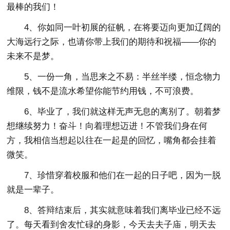
最棒的我们！
4、你如同一叶初展的征帆，在将要迈向更加辽阔的
大海远行之际，也请你带上我们的期待和祝福——你的
未来不是梦。
5、一份一角，当思来之不易：半丝半缕，恒念物力
维限，钱不是流水希望你能节约用钱，不可浪费。
6、毕业了，我们就这样无声无息的离别了。朝着梦
想继续努力！奋斗！向着理想迈进！不管我们身在何
方，我相信当想起以往在一起是的回忆，嘴角都会挂着
微笑。
7、珍惜穿着校服和他们在一起的日子吧，因为一脱
就是一辈子。
8、答辩结束后，其实就意味着我们离毕业已经不远
了。每天看到舍友忙碌的身影，今天去夫子庙，明天去