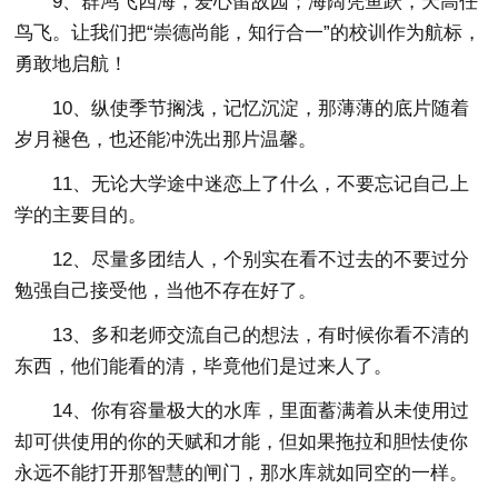
9、群鸿飞四海，爱心留故园；海阔凭鱼跃，天高任
鸟飞。让我们把“崇德尚能，知行合一”的校训作为航标，
勇敢地启航！
10、纵使季节搁浅，记忆沉淀，那薄薄的底片随着
岁月褪色，也还能冲洗出那片温馨。
11、无论大学途中迷恋上了什么，不要忘记自己上
学的主要目的。
12、尽量多团结人，个别实在看不过去的不要过分
勉强自己接受他，当他不存在好了。
13、多和老师交流自己的想法，有时候你看不清的
东西，他们能看的清，毕竟他们是过来人了。
14、你有容量极大的水库，里面蓄满着从未使用过
却可供使用的你的天赋和才能，但如果拖拉和胆怯使你
永远不能打开那智慧的闸门，那水库就如同空的一样。