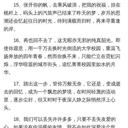
15、张开你的帆，去乘风破浪，把我的祝福，挂在
桅杆上，码头上的汽笛声已结束了昨天的梦，岁月的思
潮还会忆起往日的时光，待到满载而归时，再来寻重逢
的岸。
16、再也回不去了，这无暇亦无邪的纯真韶光。即
使你愿意，用一千万去换时光倒流的大学校园，重温飞
扬奔放的四年青春，然而你换不来，只能伫立在霓虹闪
烁，浮华喧嚣的城市街头，追忆菁菁校园里如水的月
华。
17、踏出这一步，管你万般无奈，它还是，变成逝
去的回忆，成为一个飘忽的梦境，在时间轻蔑的流动
里，逐步尘封，但又时时于夜深人静之际悄然浮上心
头。
18、我们可以丢失许许多多，只要不丢失友爱的
心，如果没有你温暖的友情，我不会如此深爱这个世