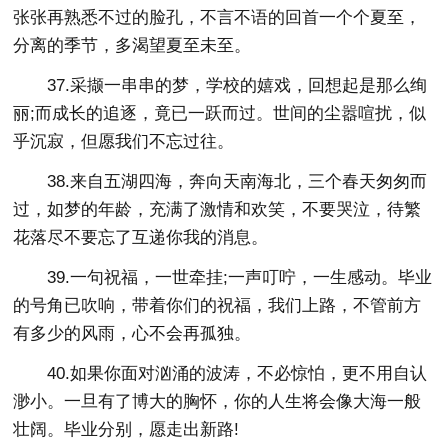
张张再熟悉不过的脸孔，不言不语的回首一个个夏至，
分离的季节，多渴望夏至未至。
37.采撷一串串的梦，学校的嬉戏，回想起是那么绚
丽;而成长的追逐，竟已一跃而过。世间的尘嚣喧扰，似
乎沉寂，但愿我们不忘过往。
38.来自五湖四海，奔向天南海北，三个春天匆匆而
过，如梦的年龄，充满了激情和欢笑，不要哭泣，待繁
花落尽不要忘了互递你我的消息。
39.一句祝福，一世牵挂;一声叮咛，一生感动。毕业
的号角已吹响，带着你们的祝福，我们上路，不管前方
有多少的风雨，心不会再孤独。
40.如果你面对汹涌的波涛，不必惊怕，更不用自认
渺小。一旦有了博大的胸怀，你的人生将会像大海一般
壮阔。毕业分别，愿走出新路!