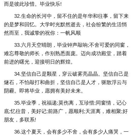
而是彼此珍惜。毕业快乐!
32.生命的长河中，留不住的是年华和往事，留下来
的是梦和回忆。大学时光默然逝去，社会纷繁的生活悄
然而至，我诚挚的祝你：一帆风顺
33.六月天空晴朗，毕业钟声敲响;不舍可爱的同窗，
难忘尊敬的师长，作别熟悉面庞。迈向成功殿堂，踏着
前进的曙光，迎接明日的辉煌。
34.坚信自己是颗星，穿云破雾亮晶晶。坚信自己是
燧石，不怕敲打和曲折，坚信自己是人才，驱散浮云与
阴霾。即将毕业，愿拥有美好未来。
35.毕业季，祝福递;莫伤离，互珍惜;同窗情，记心
底;忆往昔，美好记;前路广，愿顺利;天涯离，难相聚;好
朋友，多联系!
36.这个夏天，会有多少不舍，会有多少人痛哭，一