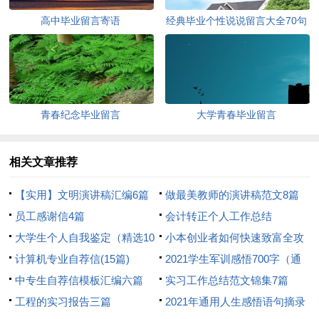
高中毕业留言寄语
经典毕业个性说说留言大全70句
青春纪念毕业留言
大学青春毕业留言
相关文章推荐
【实用】文明演讲稿汇编6篇
做最美教师的演讲稿范文8篇
员工感谢信4篇
会计转正个人工作总结
大学生个人自我鉴定（精选10
小本创业者如何快速致富全攻
篇）
计算机专业自荐信(15篇)
略
2021学生军训感悟700字（通
中专生自荐信模板汇编六篇
用6篇）
实习工作总结范文锦集7篇
工程的实习报告三篇
2021年通用人生感悟语句摘录