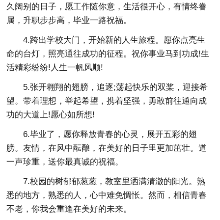
久阔别的日子，愿工作随你意，生活很开心，有情终眷
属，升职步步高，毕业一路祝福。
4.跨出学校大门，开始新的人生旅程。愿你点亮生
命的台灯，照亮通往成功的征程。祝你事业马到功成!生
活精彩纷纷!人生一帆风顺!
5.张开翱翔的翅膀，追逐;荡起快乐的双桨，迎接希
望。带着理想，举起希望，携着坚强，勇敢前往通向成
功的大道上!愿心如所想!
6.毕业了，愿你释放青春的心灵，展开五彩的翅
膀。友情，在风中酝酿，在美好的日子里更加茁壮。道
一声珍重，送你最真诚的祝福。
7.校园的树郁郁葱葱，教室里洒满清澈的阳光。熟
悉的地方，熟悉的人，心中难免惆怅。然而，相信青春
不老，你我会重逢在美好的未来。