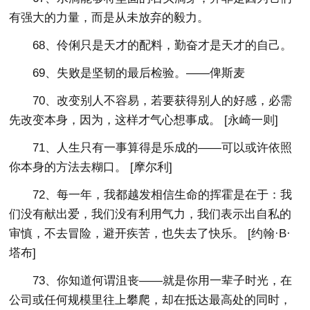
有强大的力量，而是从未放弃的毅力。
68、伶俐只是天才的配料，勤奋才是天才的自己。
69、失败是坚韧的最后检验。——俾斯麦
70、改变别人不容易，若要获得别人的好感，必需
先改变本身，因为，这样才气心想事成。 [永崎一则]
71、人生只有一事算得是乐成的——可以或许依照
你本身的方法去糊口。 [摩尔利]
72、每一年，我都越发相信生命的挥霍是在于：我
们没有献出爱，我们没有利用气力，我们表示出自私的
审慎，不去冒险，避开疾苦，也失去了快乐。 [约翰·B·
塔布]
73、你知道何谓沮丧——就是你用一辈子时光，在
公司或任何规模里往上攀爬，却在抵达最高处的同时，