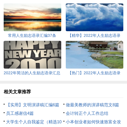
常用人生励志语录汇编37条
【精华】2022年人生励志语录
33条
2022年简洁的人生励志语录汇总
【热门】2022年人生励志语录
68句
36句
相关文章推荐
【实用】文明演讲稿汇编6篇
做最美教师的演讲稿范文8篇
员工感谢信4篇
会计转正个人工作总结
大学生个人自我鉴定（精选10
小本创业者如何快速致富全攻