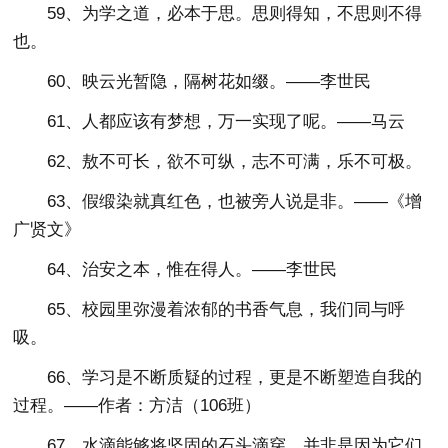
59、为学之道，必本于思。思则得知，不思则不得
也。
60、映云光暂隐，隔树花如缀。——李世民
61、人都应该有梦想，万一实现了呢。——马云
62、敖不可长，欲不可纵，志不可满，乐不可极。
63、假缎染就真红色，也被旁人说是非。——《增
广贤文》
64、治安之本，惟在得人。——李世民
65、校园里弥漫着浓郁的书香气息，我们同与呼
吸。
66、学习是不断质疑的过程，更是不断塑造自我的
过程。——作者：方洁（106班）
67、水滴能够将坚固的石头滴穿，并非是因为它们