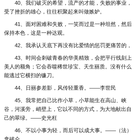
40、我们破灭的希望，流产的才能，失败的事业，
受了挫折的雄心，往往积聚起来叫做嫉妒。
41、面对困难和失败，一笑而过是一种坦然，然后
保持本色，这是一种达观。
42、我承认天底下再没有比爱情的惩罚更痛苦的，
43、时间会刺破青春的华美精致，会把平行线刻上
美人的额角；它会吞噬稀世珍宝、天生丽质。没有什么
能逃过它横扫的镰刀。
44、日丽参差影，风传轻重香。——李世民
45、我常把自己比作小草，小草能生在高山、峡
谷，河溪旁，峭壁上，它以不同的方式，为大地献出自
己的翠绿。——史光枉
46、不以小事为轻，而后可以成大事。——（法）
拿破仑