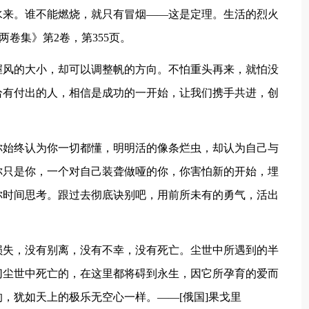
水来。谁不能燃烧，就只有冒烟——这是定理。生活的烈火
两卷集》第2卷，第355页。
握风的大小，却可以调整帆的方向。不怕重头再来，就怕没
给有付出的人，相信是成功的一开始，让我们携手共进，创
你始终认为你一切都懂，明明活的像条烂虫，却认为自己与
你只是你，一个对自己装聋做哑的你，你害怕新的开始，埋
你时间思考。跟过去彻底诀别吧，用前所未有的勇气，活出
损失，没有别离，没有不幸，没有死亡。尘世中所遇到的半
切尘世中死亡的，在这里都将碍到永生，因它所孕育的爱而
，犹如天上的极乐无空心一样。——[俄国]果戈里