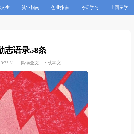
志人生
就业指南
创业指南
考研学习
出国留学
励志语录58条
阅读全文
下载本文
0:33:31