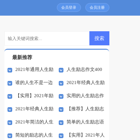
会员登录
会员注册
最新推荐
2021年通用人生励
人生励志作文400
谁的人生不是一边
2021年经典人生励
志语录摘录68句
字7篇
【实用】2021年励
实用的人生励志作
拥有，一边失去励志文
志语录锦集77句
2021年经典人生励
【推荐】人生励志
志的人生格言锦集67句
文锦集7篇
章
2021年简洁的人生
简单的人生励志语
志语录汇总73条
作文合集七篇
简短的励志的人生
【实用】2021年人
励志语录摘录54条
录70句