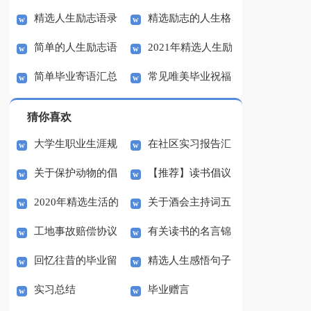
精选人生励志语录
精选励志的人生格
格言97条
生励志语录集锦55句
简单的人生励志语
2021年精选人生励
46条
言集合84句
简单毕业寄语汇总
常见唯美毕业祝福
录大集合58句
志语录摘录34句
50句
寄语（精选30句）
猜你喜欢
大学生职业生涯规
在社区实习报告汇
关于保护动物的倡
【推荐】读书倡议
划大赛的策划书
总九篇
2020年精选生活的
关于酒会主持词五
议书小学8篇
书汇编7篇
工地事故赔偿协议
有关读书的名言锦
名言汇编79句
篇
回忆往昔的毕业留
精选人生感悟句子
书
集36句
实习总结
毕业赠言
言
汇编48句