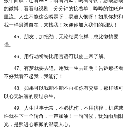
敷个面膜，连着WiFi，啃着西瓜，喝着冷饮，悠哉悠哉
的微博，看看电视剧，分分钟的接着单，哗哗的往账户
里流。人生不能这么嘚瑟呀，易遭人恨呀！如果你想和
我一样逍遥自在，来找我！欢迎你加入我们的团队！
45、朋友，加把劲，无论结局怎样，总比懒惰要
强。
46、用行动祈祷比用言语可以使上帝了解。
47、有梦就要去追。用我一生去证明！告诉那些看
不好我看不起我，我能行！
48、如果可以我能不能不再和你有交集，那样我可
以心无波澜的度过余生。
49、人生世事无常，不必忧伤，不用彷徨，机遇或
许就在下一个转角，一声加油！一句问候，犹如雨后阳
光，是照进心底搬的温暖人心。