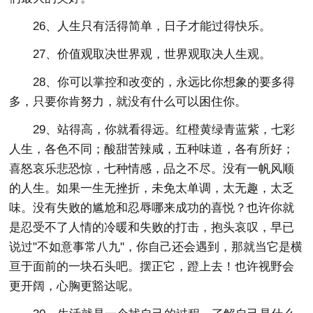
26、人生只有活得简单，日子才能过得快乐。
27、价值观取决世界观，世界观取决人生观。
28、你可以掌控和改变的，永远比你想象的要多得
多，只要你肯努力，就没有什么可以困住你。
29、站得高，你就看得远。红橙黄绿青蓝紫，七彩
人生，各色不同；酸甜苦辣咸，五种味道，各有所好；
喜怒哀乐悲恐惊，七种情感，品之不尽。没有一帆风顺
的人生。如果一生无挫折，未免太单调，太无趣，太乏
味。没有失败的尴尬和忍辱哪来成功的喜悦？也许你就
是忍受不了人情的冷暖和失败的打击，抱头哀叹，早已
说过"不如意事常八九"，你自己还会遇到，那就当它是横
亘于面前的一块石头吧。摆正它，蹬上去！也许视野会
更开阔，心胸更豁达呢。