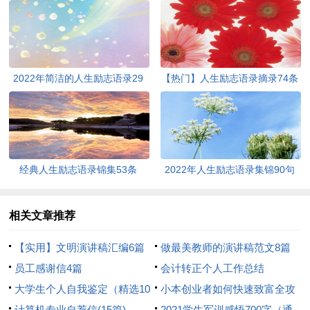
2022年简洁的人生励志语录29
【热门】人生励志语录摘录74条
条
经典人生励志语录锦集53条
2022年人生励志语录集锦90句
相关文章推荐
【实用】文明演讲稿汇编6篇
做最美教师的演讲稿范文8篇
员工感谢信4篇
会计转正个人工作总结
大学生个人自我鉴定（精选10
小本创业者如何快速致富全攻
篇）
计算机专业自荐信(15篇)
略
2021学生军训感悟700字（通