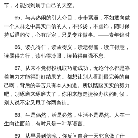
节，才能找到属于自己的天空。
65、与其热闹的引人夺目，步步紧逼，不如逐向做
一个人群之中真实自信的人，不张扬，不虚饰，随时保
持后退的位，心有所定，只是专注做事。——素年锦时
66、读孔得仁，读孟得义，读老得智，读庄得慧，
读墨得力行，读韩得冷眼，读荀得自强不息。
67、从来不觉得投机取巧能成功，无论什么都是靠
着努力才能得到好结果的。都想让别人看到最完美的自
己啊，背后的辛苦只有本人知道。所以踏踏实实的努力
吧，别琢磨来琢磨去了，你用来想走捷径办法的时候，
别人说不定又甩了你两条街。
68、生是偶然，活是必然，生活不是易然。人在一
生向往面前，有时只是一叶草语言。
69、从早晨到傍晚，你反问自身一天究竟做了什