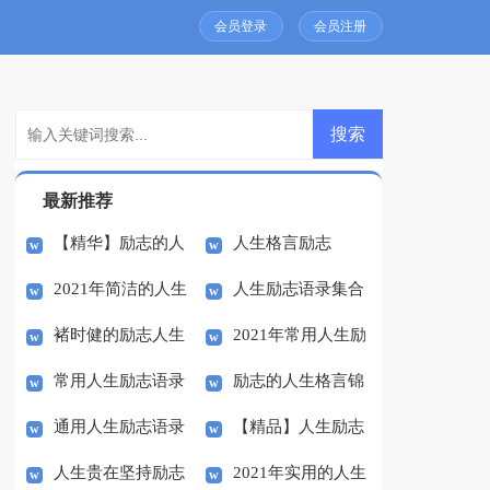
会员登录
会员注册
最新推荐
【精华】励志的人
人生格言励志
2021年简洁的人生
人生励志语录集合
生格言69条
褚时健的励志人生
2021年常用人生励
励志语录汇总91句
41条
常用人生励志语录
励志的人生格言锦
志语录48句
通用人生励志语录
【精品】人生励志
锦集88句
集60句
人生贵在坚持励志
2021年实用的人生
汇总58句
作文合集八篇