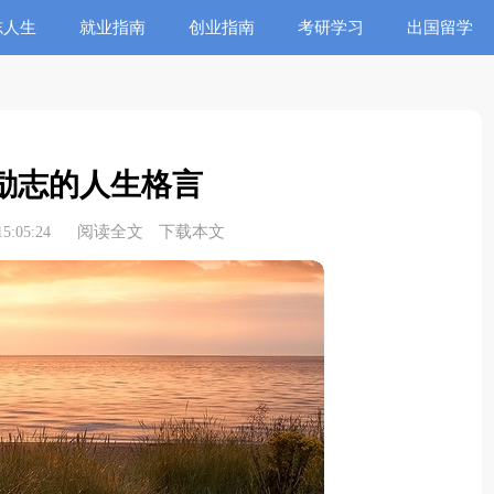
志人生
就业指南
创业指南
考研学习
出国留学
励志的人生格言
阅读全文
下载本文
5:05:24