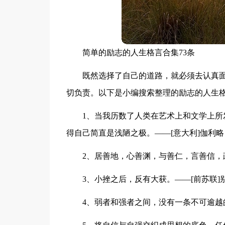
简单的励志的人生格言合集73条
既然选择了自己的道路，就必须去认真
切负责。以下是小编搜索整理的励志的人生格
1、当我历数了人类在艺术上和文学上
得自己简直是浅陋之极。——[意大利]伽利略
2、居善地，心善渊，与善仁，言善信，
3、小挫之后，反有大获。——[前苏联]
4、弱者和强者之间，没有一条不可逾越