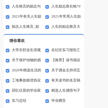
人生格言的励志句
人生励志座右铭70
的国旗下讲话稿
励志语录集锦55条
2021年有关人生励
2021年常用人生励
子
句
励志人生格言_励
人生的励志格言大
志语录38条
志语录汇总55条
志名言
全
猜你喜欢
大学生职业生涯规
在社区实习报告汇
关于保护动物的倡
【推荐】读书倡议
划大赛的策划书
总九篇
2020年精选生活的
关于酒会主持词五
议书小学8篇
书汇编7篇
工地事故赔偿协议
有关读书的名言锦
名言汇编79句
篇
回忆往昔的毕业留
精选人生感悟句子
书
集36句
实习总结
毕业赠言
言
汇编48句