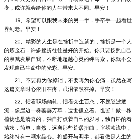
变，或许就会给你的人生带来大不同。早安！
19、希望可以跟我未来的另一半，手牵手一起看世
界到老。早安！
20、精彩的人生是在挫折中造就的，挫折是一个人
的炼金石，许多挫折往往是好的开始。你只要按照自己
的禀赋发展自我，不断地超越心灵的绊马索，你就不会
发现自己生命中的光彩。早安。
21、不要再为你掉泪，不要再为你心痛，虽然在写
这篇文章时心依旧在疼，眼泪依然在掉。早安！
22、惯看职场倾轧，惯看众生百态，不愿随波逐
流，像崖边一株萋萋芳草，遗世孤立着。也罢！做一株
植物也是清喜的，独自打点着自己的岁月，独自斟酌着
清欢，简单，自然，远离那些荒谬扭曲，喧嚣浊流中，
始终持有一颗水晶心。将盛开与凋零，都看做是人生的