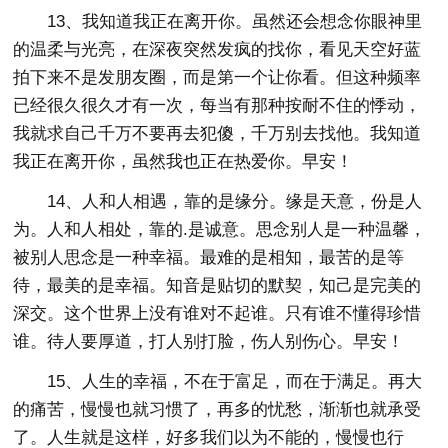
13、我知道我正在离开你。虽然还会想念你眼神里
的温柔与光亮，在深夜突然发疯的找你，看见天空好蓝
拍下来不是发朋友圈，而是第一个让你看。但这种频率
已经很久很久才有一次，每当有那种按耐不住的悸动，
我就求自己千万不要再去犯傻，千万别去找他。我知道
我正在离开你，虽然我也正在热爱你。早安！
14、人和人相遇，靠的是缘分。缘是天意，份是人
为。人和人相处，靠的.是诚意。思念别人是一种温馨，
被别人思念是一种幸福。最难的是相知，最苦的是等
待，最美的是幸福。知音是贴切的默契，知己是完美的
深交。这个世界上没有谁对不起谁。只有谁不懂得珍惜
谁。待人要厚道，打人别打脸，伤人别伤心。早安！
15、人生的幸福，不在于富足，而在于满足。再大
的痛苦，慢慢也就习惯了，再多的忧愁，渐渐也就承受
了。人生就是这样，好多我们以为不能的，慢慢也行