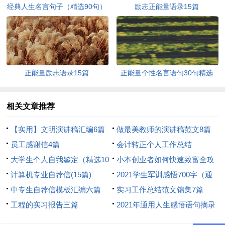
经典人生名言句子（精选90句）
励志正能量语录15篇
正能量励志语录15篇
正能量个性名言语句30句精选
相关文章推荐
【实用】文明演讲稿汇编6篇
做最美教师的演讲稿范文8篇
员工感谢信4篇
会计转正个人工作总结
大学生个人自我鉴定（精选10
小本创业者如何快速致富全攻
篇）
计算机专业自荐信(15篇)
略
2021学生军训感悟700字（通
中专生自荐信模板汇编六篇
用6篇）
实习工作总结范文锦集7篇
工程的实习报告三篇
2021年通用人生感悟语句摘录
46条