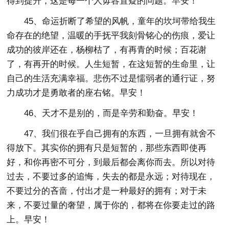
得到提升，这是每一个人毋容置疑的问题。早安！
45、命运折断了希望的风帆，童年的坎坷带给我生
命存在的绝望，温暖的手抚平我刻骨铭心的伤痕，爱让
成功的彼岸还在，杨柳枯了，有再青的时候；百花谢
了，有再开的时候。人生短暂，在这短暂的生命里，让
自己的生活充满幸福。悲伤不过是懦弱者的通行证，努
力成功才是勇敢者的座右铭。早安！
46、天才不是别的，而是辛劳和勤奋。早安！
47、我们很在乎自己拥有的东西，一旦拥有就舍不
得放下。其实你的拥有只是短暂的，那些东西即使再
好，和你再密不可分，到最后都会离你而去。所以对待
过去，不要过多的追悔，失去的都是永远；对待现在，
不要过分的吝啬，付出才是一种最好的拥有；对于未
来，不要过量的奢望，属于你的，都将在你要走过的路
上。早安！