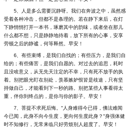
5、人是多么需要沉静呀。我们在奔波之中，虽然感
受着各种冲击，但都不是条理的。若在静下来后，在灯
下静悄悄打开一本书，琢磨其中的韵味，或者坐在那儿
什么都不想，只是静静地待着，放下所有的心事，安享
劳顿之后的静谧，何等释然。早安！
6、有些束缚，是我们自找的；有些压力，是我们自
给的；有些痛苦，是我们自愿的。对过去的追思，耗时
且没啥意义，从无先天注定的不幸，只有死不放手的执
着。别把眼光盯在别处，羡慕嫉妒恨皆是歧途，只有坚
持做自己，才能看到下一秒的路。别把某些人事看得太
重，伴你到终点的，是你与你的影子。早安！
7、菩提不求死后悔。"人身难得今已得，佛法难闻
今已闻，此身不向今生度，更向何生度此身？"身强体健
时不知修行，无常来临只好劳烦别人超度了。早安！