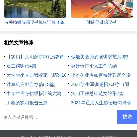
有关植树节倡议书模板汇编10篇
健康促进倡议书
相关文章推荐
【实用】文明演讲稿汇编6篇
做最美教师的演讲稿范文8篇
员工感谢信4篇
会计转正个人工作总结
大学生个人自我鉴定（精选10
小本创业者如何快速致富全攻
篇）
计算机专业自荐信(15篇)
略
2021学生军训感悟700字（通
中专生自荐信模板汇编六篇
用6篇）
实习工作总结范文锦集7篇
工程的实习报告三篇
2021年通用人生感悟语句摘录
46条