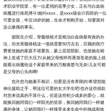
术职业学院里，有一位柔弱的花季少女，正在与白血病
病魔进行殊死搏斗!她叫xxxx，是xxxx级会计四班的一位
可爱女孩，年仅18岁的她，生命才刚刚开始，却要面对
这么惨痛的事实。
据医生介绍，骨髓移植才是根治白血病最有效的办
法，但光骨髓移植这一项就需要50万左右，巨额的医疗
费更使她的家庭不堪重负，蒙上层层阴影。也使她在精
神上造成了巨大压力!从她父母憔悴而逐渐苍老的脸上就
能看出病魔给这个家庭带来的万般痛楚与无奈!儿女可都
是父母的心头肉啊!
也许您与她素不相识，但爱是没有界限的!希望您能
伸出援助之手，帮这位可爱的女大学生吧!也许这些捐款
对您来说真的不算什么，但是这些积少成多的爱心，就
能换回她同我们一样阳光的笑容，换回她同我们一样健
康的身体，让她同我们一样接受未来生命中的挑战和收