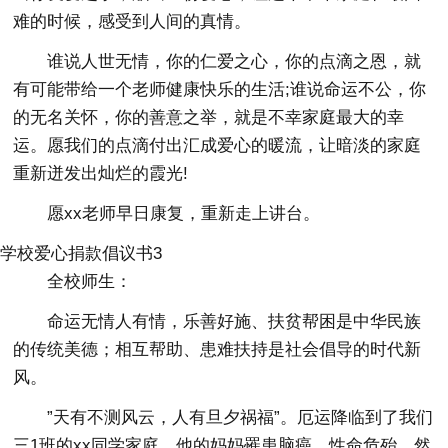
难的时候，感受到人间的真情。
谁说人世无情，你的仁爱之心，你的点滴之恩，就
有可能带给一个老师健康快乐的生活;谁说命运不公，你
的无名关怀，你的善意之举，就是不幸家庭最大的幸
运。愿我们的点滴付出汇成爱心的暖流，让暗淡的家庭
重新迸发出灿烂的霞光!
愿xx老师早日康复，重新走上讲台。
学校爱心捐款倡议书3
全校师生：
命运无情人有情，乐善好施、扶贫帮困是中华民族
的传统美德；相互帮助、患难扶持是社会倡导的时代新
风。
”天有不测风云，人有旦夕祸福”。厄运降临到了我们
三1班的xx同学家庭，他的妈妈罹患脑癌，性命危殆，然