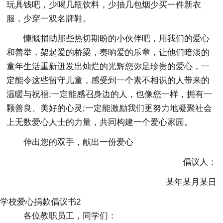
玩具钱吧，少喝几瓶饮料，少抽几包烟少买一件新衣
服，少穿一双名牌鞋。
慷慨捐助那些热切期盼的小伙伴吧，用我们的爱心
和善举，架起爱的桥梁，奏响爱的乐章，让他们暗淡的
童年生活重新迸发出灿烂的光辉您弥足珍贵的爱心，一
定能令这些留守儿童，感受到一个素不相识的人带来的
温暖与祝福;一定能感召身边的人，也像您一样，拥有一
颗善良、美好的心灵;一定能激励我们更努力地凝聚社会
上无数爱心人士的力量，共同构建一个爱心家园。
伸出您的双手，献出一份爱心
倡议人：
某年某月某日
学校爱心捐款倡议书2
各位教职员工，同学们：