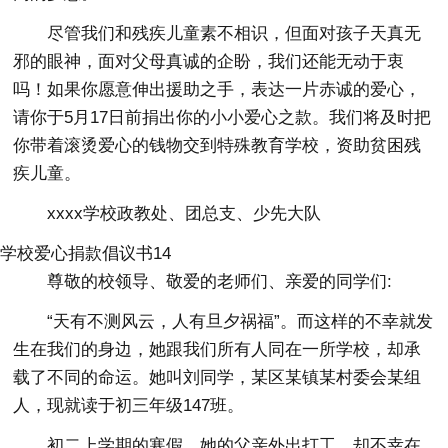
尽管我们和残疾儿童素不相识，但面对孩子天真无
邪的眼神，面对父母真诚的企盼，我们还能无动于衷
吗！如果你愿意伸出援助之手，表达一片赤诚的爱心，
请你于5月17日前捐出你的小小爱心之款。我们将及时把
你带着滚烫爱心的钱物交到特殊教育学校，资助贫困残
疾儿童。
xxxx学校政教处、团总支、少先大队
学校爱心捐款倡议书14
尊敬的校领导、敬爱的老师们、亲爱的同学们:
“天有不测风云，人有旦夕祸福”。而这样的不幸就发
生在我们的身边，她跟我们所有人同在一所学校，却承
载了不同的命运。她叫刘同学，某区某镇某村委会某组
人，现就读于初三年级147班。
初二上学期的寒假，她的父亲外出打工，却不幸在