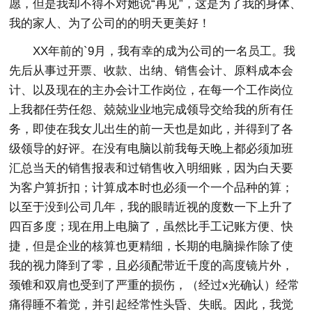
愿，但是我却不得不对她说“再见”，这是为了我的身体、
我的家人、为了公司的的明天更美好！
XX年前的`9月，我有幸的成为公司的一名员工。我
先后从事过开票、收款、出纳、销售会计、原料成本会
计、以及现在的主办会计工作岗位，在每一个工作岗位
上我都任劳任怨、兢兢业业地完成领导交给我的所有任
务，即使在我女儿出生的前一天也是如此，并得到了各
级领导的好评。在没有电脑以前我每天晚上都必须加班
汇总当天的销售报表和过销售收入明细账，因为白天要
为客户算折扣；计算成本时也必须一个一个品种的算；
以至于没到公司几年，我的眼睛近视的度数一下上升了
四百多度；现在用上电脑了，虽然比手工记账方便、快
捷，但是企业的核算也更精细，长期的电脑操作除了使
我的视力降到了零，且必须配带近千度的高度镜片外，
颈锥和双肩也受到了严重的损伤，（经过x光确认）经常
痛得睡不着觉，并引起经常性头昏、失眠。因此，我觉