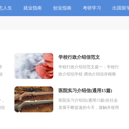
志人生
就业指南
创业指南
考研学习
出国留
学校行政介绍信范文
师
学校行政介绍信范文篇一：学校行
动
政介绍信学校 调动介绍信存根教
附
师 调 动 介 绍 信：接 字（）号调
时请
动通知，兹介绍 同志等 名（详见
医院实习介绍信(通用15篇)
附名单）前来你处分配工...
中，
医院实习介绍信(通用15篇)在社会
绍信
发展不断提速的今天，接触并使用
种应
介绍信的人越来越多，介绍信适用
体之
于单位与单位之间的工作来往所