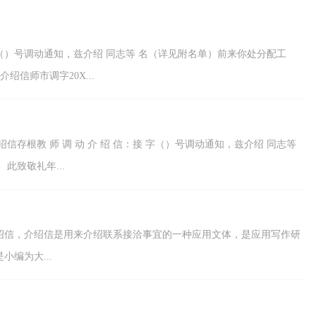
需，是一种较为正规...
 字（）号调动通知，兹介绍 同志等 名（详见附名单）前来你处分配工
信师市调字20X...
存根教 师 调 动 介 绍 信：接 字（）号调动通知，兹介绍 同志等
此致敬礼年...
绍信，介绍信是用来介绍联系接洽事宜的一种应用文体，是应用写作研
编为大...