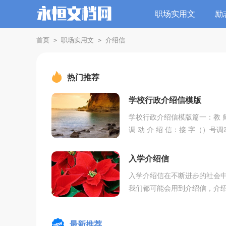
职场实用文
励
首页
职场实用文
介绍信
>
>
热门推荐
学校行政介绍信模版
学校行政介绍信模版篇一：教 
调 动 介 绍 信：接 字（）号调
通知，兹介绍 同志等 名（详见
名单）前来你处分配工作，到
入学介绍信
接洽为荷。此致敬礼年 月 ...
入学介绍信在不断进步的社会
我们都可能会用到介绍信，介
是用来介绍联系接洽事宜的一
用文体，是应用写作研究的文
最新推荐