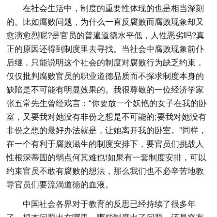
在社会生活中，制度的重要性体现的也是相当深刻
的。比如腐败问题，为什么一直反腐败而腐败现象却又
愈演愈烈呢?是官员的普遍道德水平低，人性恶劣吗?真
正的原因还得到制度里去寻找。当社会中腐败现象前仆
后继，只能说明这个社会的制度对腐败行为缺乏约束，
仅仅批判腐败官员的职业道德品质而不探求制度本身的
缺陷是不可能有明显效果的。我很尊敬的一位经济学家
张五常先生曾经戏言：“你要放一个妖艳的女子在我的卧
室，又要我对她没有非份之想是不可能的;要我对她没有
非份之想的最好办法就是，让她离开我的卧室。”同样，
在一个有利于腐败滋生的制度安排下，要官员们挑战人
性根深蒂固的弱点何其难也!如果有一套制度安排，可以
约束官员不敢有腐败的想法，那么我们也不必辛苦地教
导官员们要流淌道德的血液。
中国社会各界对于教育的反思已经持续了很多年