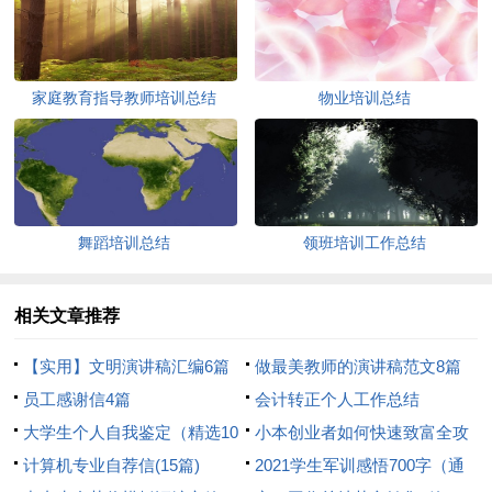
家庭教育指导教师培训总结
物业培训总结
舞蹈培训总结
领班培训工作总结
相关文章推荐
【实用】文明演讲稿汇编6篇
做最美教师的演讲稿范文8篇
员工感谢信4篇
会计转正个人工作总结
大学生个人自我鉴定（精选10
小本创业者如何快速致富全攻
篇）
计算机专业自荐信(15篇)
略
2021学生军训感悟700字（通