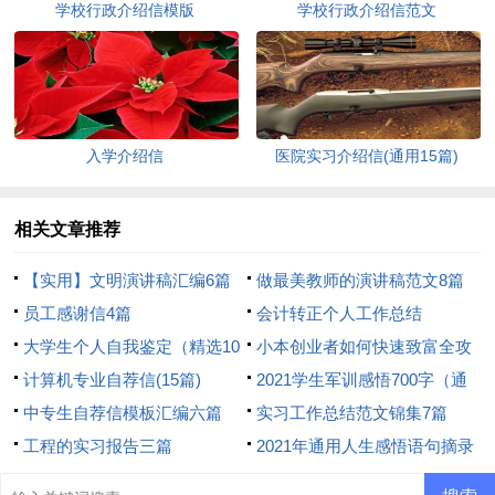
学校行政介绍信模版
学校行政介绍信范文
入学介绍信
医院实习介绍信(通用15篇)
相关文章推荐
【实用】文明演讲稿汇编6篇
做最美教师的演讲稿范文8篇
员工感谢信4篇
会计转正个人工作总结
大学生个人自我鉴定（精选10
小本创业者如何快速致富全攻
篇）
计算机专业自荐信(15篇)
略
2021学生军训感悟700字（通
中专生自荐信模板汇编六篇
用6篇）
实习工作总结范文锦集7篇
工程的实习报告三篇
2021年通用人生感悟语句摘录
46条